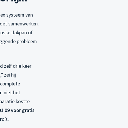
plex systeem van
 moet samenwerken.
losse dakpan of
liggende probleem
 zelf drie keer
 zei hij
e complete
n niet het
eparatie kostte
01 09 voor gratis
o’s.