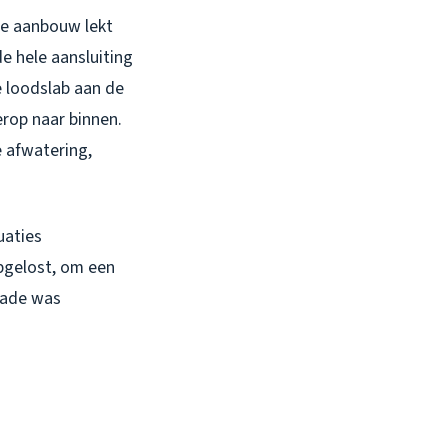
te aanbouw lekt
e hele aansluiting
e loodslab aan de
rop naar binnen.
e afwatering,
uaties
gelost, om een
chade was