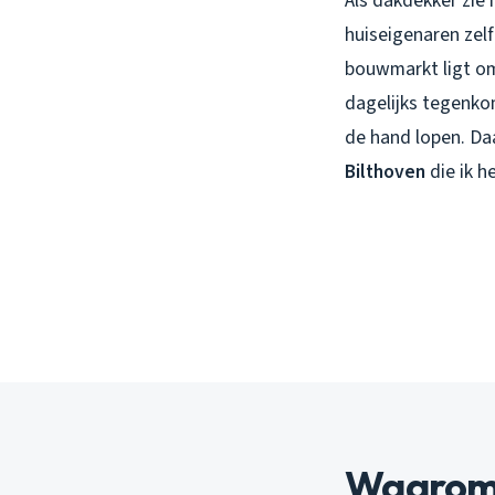
Als dakdekker zie 
huiseigenaren zelf
bouwmarkt ligt om 
dagelijks tegenkom
de hand lopen. Da
Bilthoven
die ik h
Waarom d