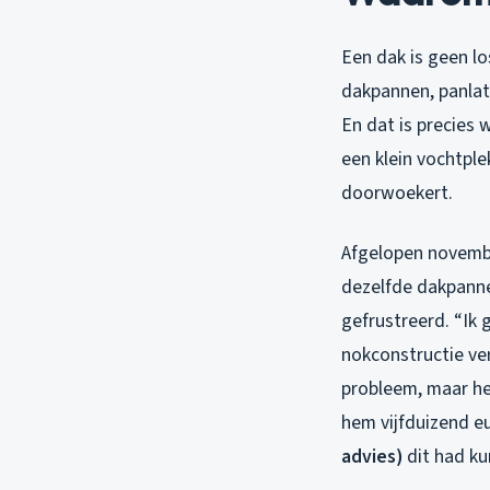
Een dak is geen l
dakpannen, panlat
En dat is precies
een klein vochtpl
doorwoekert.
Afgelopen november
dezelfde dakpannen
gefrustreerd. “Ik 
nokconstructie ver
probleem, maar het
hem vijfduizend eu
advies)
dit had ku