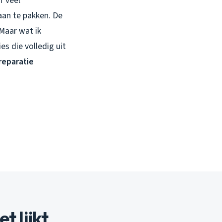
r veel
 aan te pakken. De
 Maar wat ik
s die volledig uit
reparatie
t lijkt