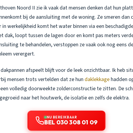
ilthoven Noord II zie ik vaak dat mensen denken dat hun plat
nnenkomt bij de aansluiting met de woning. Ze smeren dan d
r in werkelijkheid komt het water binnen via een beschadigd
et dak, loopt tussen de lagen door en komt pas meters verde
ansluiting te behandelen, verstoppen ze vaak ook nog eens d
leem verergert.
dakpannen afspeelt blijft voor de leek onzichtbaar. Ik heb sit
ij mensen trots vertelden dat ze hun
daklekkage
hadden op
t een volledig doorweekte zolderconstructie te zitten. De s
groeid naar het houtwerk, de isolatie en zelfs de elektra.
NU BEREIKBAAR
BEL 030 308 01 09