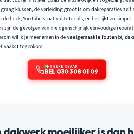
ik dat vooral in wijken zoals de Muziekwijk en Vogelzang, waa
 graag klussen, de verleiding groot is om dakreparaties zelf
de hoek, YouTube staat vol tutorials, en het lijkt zo simpel.
 zijn de gevolgen van die ogenschijnlijk eenvoudige reparatie
arom wil ik je meenemen in de
veelgemaakte fouten bij dak
et vaakst tegenkom.
NU BEREIKBAAR
BEL 030 308 01 09
akwerk moeilijker is dan he