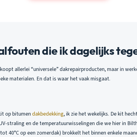
lfouten die ik dagelijks te
opt allerlei “universele” dakrepairproducten, maar in werke
ieke materialen. En dat is waar het vaak misgaat.
kit op bitumen
dakbedekking
, ik zie het wekelijks. De kit hech
UV-straling en de temperatuurwisselingen die we hier in Bil
r tot 40°C op een zomerdak) brokkelt het binnen enkele maand