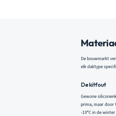
Materiaa
De bouwmarkt verko
elk daktype specif
De kitfout
Gewone siliconen
prima, maar door 
-10°C in de winte