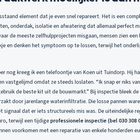
osstaand element dat je even snel repareert. Het is een com
ten, onderdak, isolatie en afwatering dat allemaal perfect
 waar de meeste zelfhulpprojecten misgaan, mensen zien een 
ekje en denken het symptoom op te lossen, terwijl het onder
 nog kreeg ik een telefoontje van Koen uit Tuindorp. Hij had
 vastgelijmd omdat ze steeds loslaten. “Ik snap er niks van,”
gebruik de beste kit uit de bouwmarkt.” Bij inspectie bleek d
zakt door jarenlange waterinfiltratie. Die losse pannen ware
 signaal dat er iets structureels mis was. De uiteindelijke r
ro, terwijl een tijdige
professionele inspectie (bel 030 308 
nnen voorkomen met een reparatie van enkele honderden eur