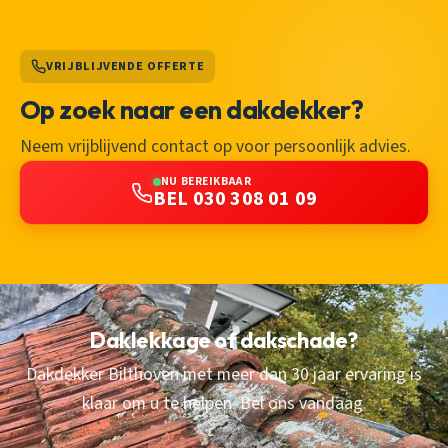
VRIJBLIJVENDE OFFERTE
Op zoek naar een dakdekker?
Neem vrijblijvend contact op voor persoonlijk advies.
NU BEREIKBAAR
BEL 030 308 01 09
Daklekkage of dakschade?
Dakdekker Bilthoven met meer dan 30 jaar ervaring is
klaar om u te helpen. Bel ons vandaag.