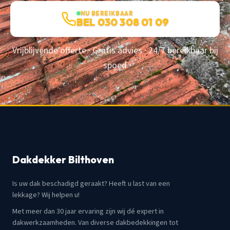
NU BEREIKBAAR
BEL 030 308 01 09
Vrijblijvende offerte · Gratis advies · 24/7 bereikbaar bij
spoed
Dakdekker Bilthoven
Is uw dak beschadigd geraakt? Heeft u last van een
lekkage? Wij helpen u!
Met meer dan 30 jaar ervaring zijn wij dé expert in
dakwerkzaamheden. Van diverse dakbedekkingen tot