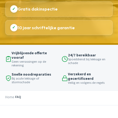
✓
Gratis dakinspectie
✓
10 jaar schriftelijke garantie
Vrijblijvende offerte
24/7 bereikbaar
vooraf
Spoeddienst bij lekkage en
Geen verrassingen op de
schade
rekening
Verzekerd en
Snelle noodreparaties
gecertificeerd
Bij acute lekkage of
stormschade
Veilig en volgens de regels
Home
FAQ