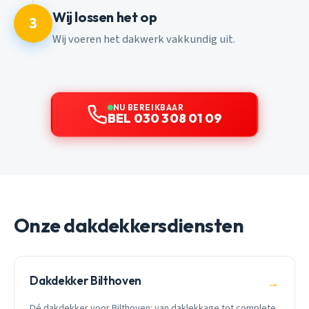
Wij lossen het op
3
Wij voeren het dakwerk vakkundig uit.
NU BEREIKBAAR
BEL 030 308 01 09
Onze dakdekkersdiensten
Dakdekker Bilthoven
→
Dé dakdekker voor Bilthoven: van daklekkage tot complete