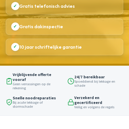
✓
Gratis telefonisch advies
✓
Gratis dakinspectie
✓
10 jaar schriftelijke garantie
Vrijblijvende offerte
24/7 bereikbaar
vooraf
Spoeddienst bij lekkage en
Geen verrassingen op de
schade
rekening
Verzekerd en
Snelle noodreparaties
gecertificeerd
Bij acute lekkage of
stormschade
Veilig en volgens de regels