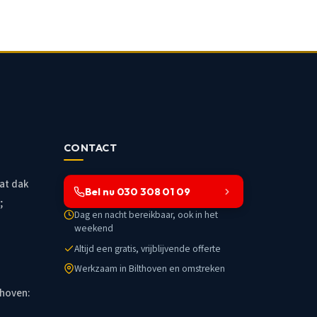
CONTACT
at dak
Bel nu 030 308 01 09
;
Dag en nacht bereikbaar, ook in het
weekend
Altijd een gratis, vrijblijvende offerte
Werkzaam in Bilthoven en omstreken
thoven: