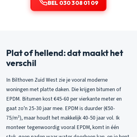
BEL 030 308 01 09
Plat of hellend: dat maakt het
verschil
In Bilthoven Zuid West zie je vooral moderne
woningen met platte daken. Die krijgen bitumen of
EPDM. Bitumen kost €45-60 per vierkante meter en
gaat zo’n 25-30 jaar mee. EPDM is duurder (€50-
75/m²), maar houdt het makkelijk 40-50 jaar vol. Ik
monteer tegenwoordig vooral EPDM, komt in één
stuk, geen naden waar water doorheen kan, en je bent