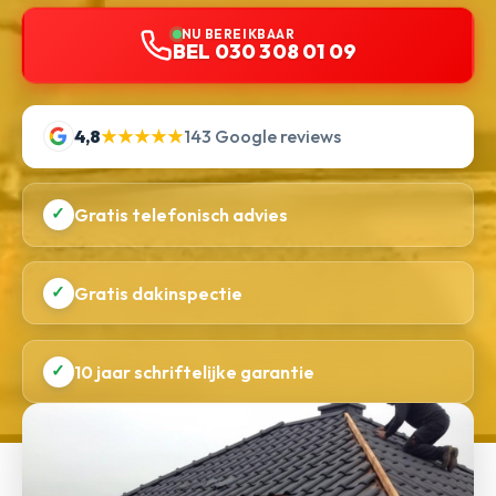
NU BEREIKBAAR
BEL 030 308 01 09
4,8
★★★★★
143 Google reviews
✓
Gratis telefonisch advies
✓
Gratis dakinspectie
✓
10 jaar schriftelijke garantie