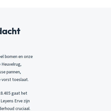
dacht
veel bomen en onze
e Heuvelrug,
osse pannen,
 vorst toeslaat.
8.405 gaat het
 Leyens Erve zijn
derhoud cruciaal.