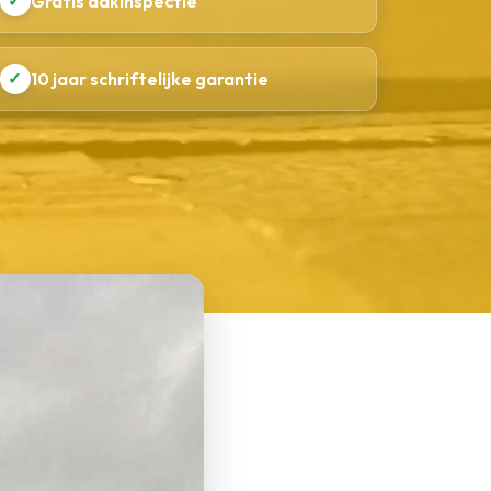
✓
Gratis dakinspectie
✓
10 jaar schriftelijke garantie