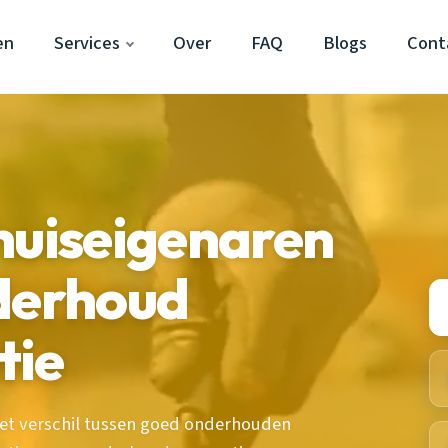
en
Services
Over
FAQ
Blogs
Cont
huiseigenaren
nderhoud
tie
 het verschil tussen goed onderhouden