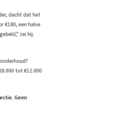
der, dacht dat het
or €180, een halve
beld,” zei hij.
r onderhoud?
 €8.000 tot €12.000
pectie. Geen