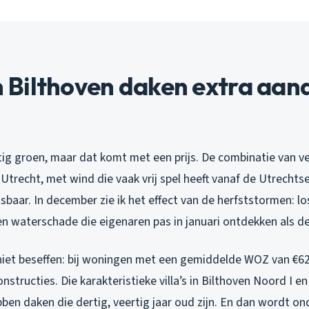
Bilthoven daken extra aan
htig groen, maar dat komt met een prijs. De combinatie van 
 Utrecht, met wind die vaak vrij spel heeft vanaf de Utrechts
baar. In december zie ik het effect van de herfststormen: l
n waterschade die eigenaren pas in januari ontdekken als de
iet beseffen: bij woningen met een gemiddelde WOZ van €62
structies. Die karakteristieke villa’s in Bilthoven Noord I en
ben daken die dertig, veertig jaar oud zijn. En dan wordt on