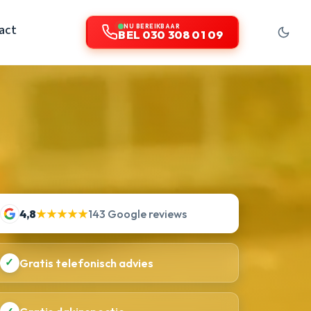
act
NU BEREIKBAAR
BEL 030 308 01 09
4,8
★★★★★
143 Google reviews
✓
Gratis telefonisch advies