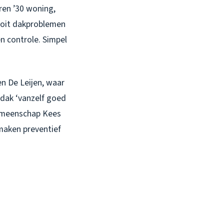
aren ’30 woning,
ooit dakproblemen
n controle. Simpel
en De Leijen, waar
dak ‘vanzelf goed
rgemeenschap Kees
 maken preventief