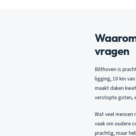
Waarom 
vragen
Bilthoven is prac
ligging, 10 km van
maakt daken kwets
verstopte goten, e
Wat veel mensen n
vaak om oudere con
prachtig, maar heb