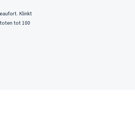
aufort. Klinkt
stoten tot 100
n