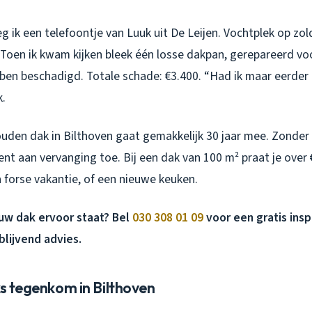
 ik een telefoontje van Luuk uit De Leijen. Vochtplek op zol
 Toen ik kwam kijken bleek één losse dakpan, gerepareerd vo
ben beschadigd. Totale schade: €3.400. “Had ik maar eerder ge
k.
den dak in Bilthoven gaat gemakkelijk 30 jaar mee. Zonde
e bent aan vervanging toe. Bij een dak van 100 m² praat je over
en forse vakantie, of een nieuwe keuken.
uw dak ervoor staat? Bel
030 308 01 09
voor een gratis ins
jblijvend advies.
ks tegenkom in Bilthoven