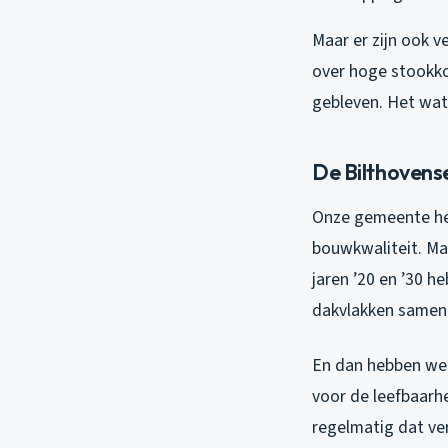
Maar er zijn ook v
over hoge stookko
gebleven. Het wat
De Bilthovens
Onze gemeente hee
bouwkwaliteit. Ma
jaren ’20 en ’30 h
dakvlakken samen
En dan hebben we 
voor de leefbaarh
regelmatig dat ve