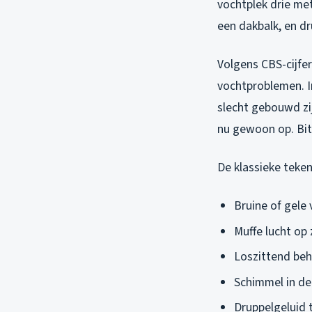
vochtplek drie met
een dakbalk, en d
Volgens CBS-cijfe
vochtproblemen. In
slecht gebouwd zi
nu gewoon op. Bit
De klassieke tekene
Bruine of gele
Muffe lucht op 
Loszittend beh
Schimmel in de
Druppelgeluid 