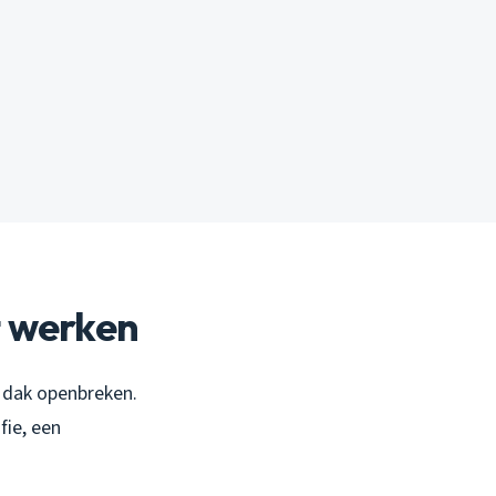
t werken
e dak openbreken.
ie, een