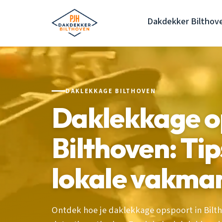
Dakdekker Bilthov
DAKLEKKAGE BILTHOVEN
Daklekkage o
Bilthoven: Tip
lokale vakma
Ontdek hoe je daklekkage opspoort in Bil