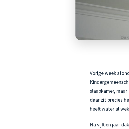
Vorige week stond i
Kindergemeenschap
slaapkamer, maar g
daar zit precies 
heeft water al we
Na vijftien jaar d