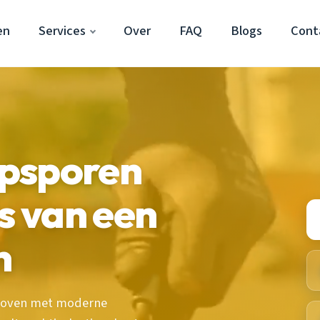
en
Services
Over
FAQ
Blogs
Cont
psporen
s van een
n
thoven met moderne