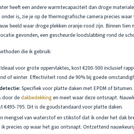
ter heeft een andere warmtecapaciteit dan droge materialen
 onder is, zie je op de thermografische camera precies waar 
auw beeld waar droge plekken oranje-rood zijn. Binnen tien m
locatie gevonden, een gescheurde loodslabbing rond de sch
ethoden die ik gebruik:
Ideaal voor grote oppervlaktes, kost €200-500 inclusief rapp
ond of winter. Effectiviteit rond de 90% bij goede omstandig
detectie:
Specifiek voor platte daken met EPDM of bitumen. 
ls door de
dakbedekking
en meet waar deze ontsnapt. Nauwk
st €495-795. Dit is de goudstandaard voor platte daken.
n mengsel van waterstof en stikstof dat ik onder het dak br
 ik precies op waar het gas ontsnapt. Ontzettend nauwkeuri