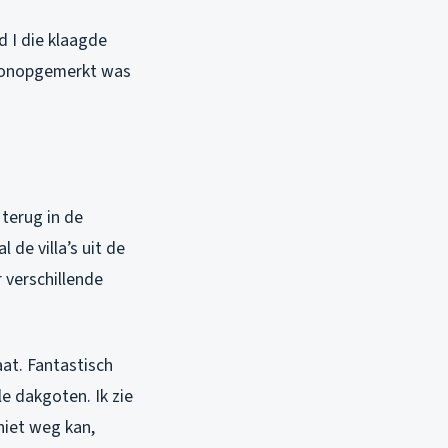
d I die klaagde
en onopgemerkt was
terug in de
de villa’s uit de
 verschillende
at. Fantastisch
e dakgoten. Ik zie
niet weg kan,