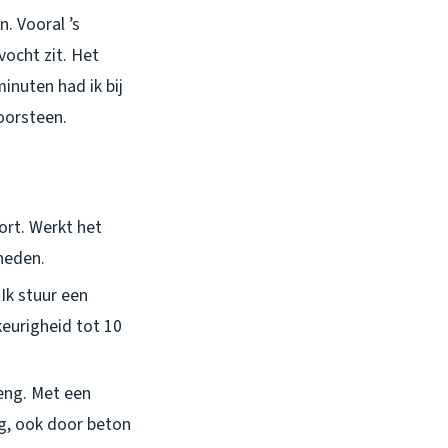
. Vooral ’s
vocht zit. Het
inuten had ik bij
oorsteen.
ort. Werkt het
heden.
Ik stuur een
eurigheid tot 10
eng. Met een
g, ook door beton