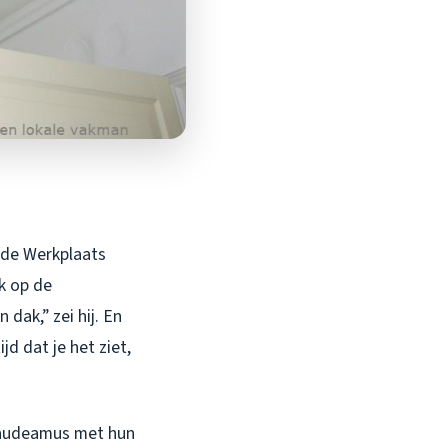
j de Werkplaats
k op de
dak,” zei hij. En
ijd dat je het ziet,
a Gaudeamus met hun