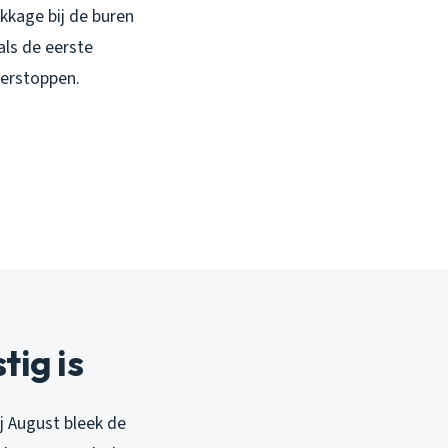
kkage bij de buren
als de eerste
verstoppen.
ig is
ij August bleek de