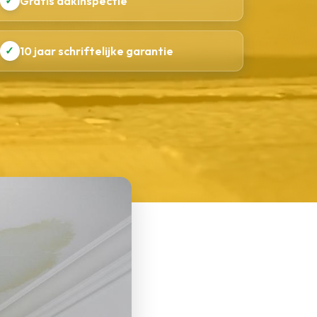
✓
Gratis dakinspectie
✓
10 jaar schriftelijke garantie