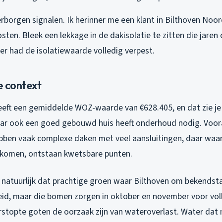
erborgen signalen. Ik herinner me een klant in Bilthoven Noor
sten. Bleek een lekkage in de dakisolatie te zitten die jar
er had de isolatiewaarde volledig verpest.
e context
ft een gemiddelde WOZ-waarde van €628.405, en dat zie je 
ar ook een goed gebouwd huis heeft onderhoud nodig. Vooral 
ebben vaak complexe daken met veel aansluitingen, daar waar
komen, ontstaan kwetsbare punten.
natuurlijk dat prachtige groen waar Bilthoven om bekendsta
eid, maar die bomen zorgen in oktober en november voor voll
rstopte goten de oorzaak zijn van wateroverlast. Water dat 